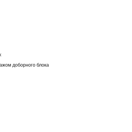
к
нтажом доборного блока