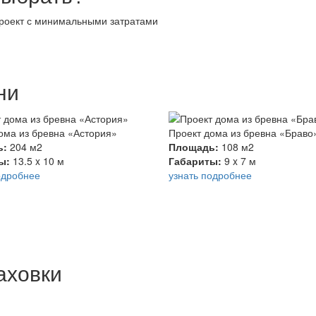
проект с минимальными затратами
ни
ома из бревна «Астория»
Проект дома из бревна «Браво
ь:
204 м2
Площадь:
108 м2
ты:
13.5 x 10 м
Габариты:
9 x 7 м
одробнее
узнать подробнее
аховки