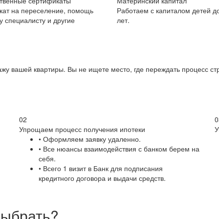
ственные сертификаты
Материнский капитал
кат на переселение, помощь
Работаем с капиталом детей до
 специалисту и другие
лет.
жу вашей квартиры. Вы не ищете место, где переждать процесс стр
02
0
Упрощаем процесс получения ипотеки
У
• Оформляем заявку удаленно.
• Все нюансы взаимодействия с банком берем на
себя.
• Всего 1 визит в Банк для подписания
кредитного договора и выдачи средств.
выбрать?