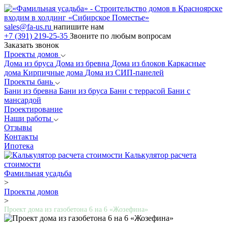
входим в холдинг «Сибирское Поместье»
sales@fa-us.ru
напишите нам
+7 (391) 219-25-35
Звоните по любым вопросам
Заказать звонок
Проекты домов
Дома из бруса
Дома из бревна
Дома из блоков
Каркасные
дома
Кирпичные дома
Дома из СИП-панелей
Проекты бань
Бани из бревна
Бани из бруса
Бани с террасой
Бани с
мансардой
Проектирование
Наши работы
Отзывы
Контакты
Ипотека
Калькулятор расчета
стоимости
Фамильная усадьба
>
Проекты домов
>
Проект дома из газобетона 6 на 6 «Жозефина»