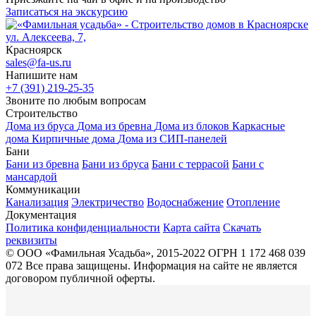
Записаться на экскурсию
ул. Алексеева, 7,
Красноярск
sales@fa-us.ru
Напишите нам
+7 (391) 219-25-35
Звоните по любым вопросам
Строительство
Дома из бруса
Дома из бревна
Дома из блоков
Каркасные
дома
Кирпичные дома
Дома из СИП-панелей
Бани
Бани из бревна
Бани из бруса
Бани с террасой
Бани с
мансардой
Коммуникации
Канализация
Электричество
Водоснабжение
Отопление
Документация
Политика конфиденциальности
Карта сайта
Скачать
реквизиты
© ООО «Фамильная Усадьба», 2015-2022 ОГРН 1 172 468 039
072
Все права защищены. Информация на сайте не является
договором публичной оферты.