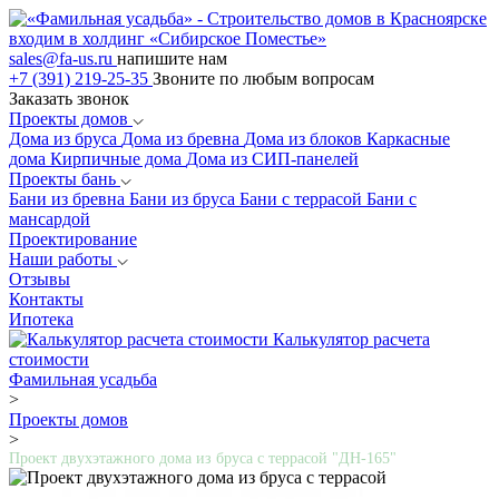
входим в холдинг «Сибирское Поместье»
sales@fa-us.ru
напишите нам
+7 (391) 219-25-35
Звоните по любым вопросам
Заказать звонок
Проекты домов
Дома из бруса
Дома из бревна
Дома из блоков
Каркасные
дома
Кирпичные дома
Дома из СИП-панелей
Проекты бань
Бани из бревна
Бани из бруса
Бани с террасой
Бани с
мансардой
Проектирование
Наши работы
Отзывы
Контакты
Ипотека
Калькулятор расчета
стоимости
Фамильная усадьба
>
Проекты домов
>
Проект двухэтажного дома из бруса с террасой "ДH-165"