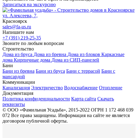
Записаться на экскурсию
ул. Алексеева, 7,
Красноярск
sales@fa-us.ru
Напишите нам
+7 (391) 219-25-35
Звоните по любым вопросам
Строительство
Дома из бруса
Дома из бревна
Дома из блоков
Каркасные
дома
Кирпичные дома
Дома из СИП-панелей
Бани
Бани из бревна
Бани из бруса
Бани с террасой
Бани с
мансардой
Коммуникации
Канализация
Электричество
Водоснабжение
Отопление
Документация
Политика конфиденциальности
Карта сайта
Скачать
реквизиты
© ООО «Фамильная Усадьба», 2015-2022 ОГРН 1 172 468 039
072
Все права защищены. Информация на сайте не является
договором публичной оферты.