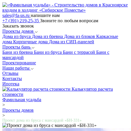
входим в холдинг «Сибирское Поместье»
sales@fa-us.ru
напишите нам
+7 (391) 219-25-35
Звоните по любым вопросам
Заказать звонок
Проекты домов
Дома из бруса
Дома из бревна
Дома из блоков
Каркасные
дома
Кирпичные дома
Дома из СИП-панелей
Проекты бань
Бани из бревна
Бани из бруса
Бани с террасой
Бани с
мансардой
Проектирование
Наши работы
Отзывы
Контакты
Ипотека
Калькулятор расчета
стоимости
Фамильная усадьба
>
Проекты домов
>
Проект дома из бруса с мансардой «БH-331»