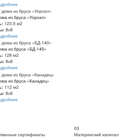
одробнее
ома из бруса «Уорхал»
ь:
123.5 м2
ты:
8х8
одробнее
ома из бруса «БД-140»
ь:
128 м2
ты:
8х8
одробнее
ома из бруса «Канадец»
ь:
112 м2
ты:
8х8
одробнее
03
ственные сертификаты
Материнский капитал