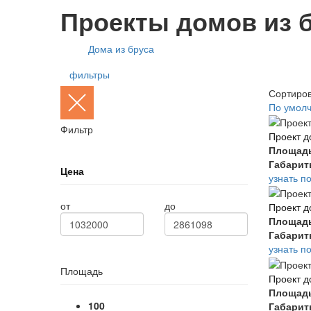
Проекты домов из б
Дома из бруса
фильтры
Сортиров
По умол
Фильтр
Проект д
Площад
Габари
Цена
узнать п
от
до
Проект д
Площад
Габари
узнать п
Площадь
Проект д
Площад
100
Габари