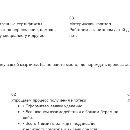
03
ственные сертификаты
Материнский капитал
кат на переселение, помощь
Работаем с капиталом детей до
 специалисту и другие
лет.
жу вашей квартиры. Вы не ищете место, где переждать процесс стр
02
0
Упрощаем процесс получения ипотеки
У
• Оформляем заявку удаленно.
• Все нюансы взаимодействия с банком берем на
себя.
• Всего 1 визит в Банк для подписания
кредитного договора и выдачи средств.