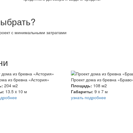
выбрать?
проект с минимальными затратами
ни
ома из бревна «Астория»
Проект дома из бревна «Браво
ь:
204 м2
Площадь:
108 м2
ты:
13.5 x 10 м
Габариты:
9 x 7 м
одробнее
узнать подробнее