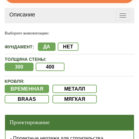
Описание
Toggle
navigat
Выберите комплектацию:
ДА
НЕТ
ФУНДАМЕНТ:
ТОЛЩИНА СТЕНЫ:
300
400
КРОВЛЯ:
ВРЕМЕННАЯ
МЕТАЛЛ
BRAAS
МЯГКАЯ
Проектирование
- Проектные чертежи для строительства